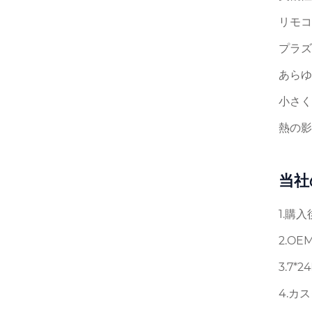
リモコ
プラズ
あらゆ
小さく
熱の影
当社
1.購
2.O
3.7
4.カ