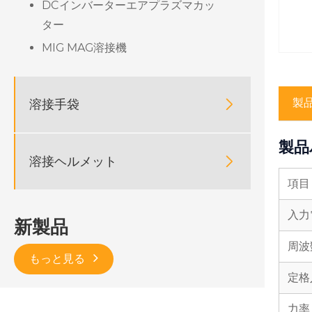
DCインバーターエアプラズマカッ
ター
MIG MAG溶接機
製
溶接手袋

製品
溶接ヘルメット

項目
入力
新製品
周波数
もっと見る
定格
力率