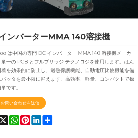
CインバーターMMA 140溶接機
woo は中国の専門 DC インバーター MMA 140 溶接機メーカー
単一の PCB とフルブリッジ テクノロジを使用します。はん
固着を効果的に防止し、過熱保護機能、自動電圧比較機能を備
スパッタを最小限に抑えます。高効率、軽量、コンパクトで操
簡単です。
お問い合わせを送信
acebook
X
WhatsApp
Pinterest
LinkedIn
Share