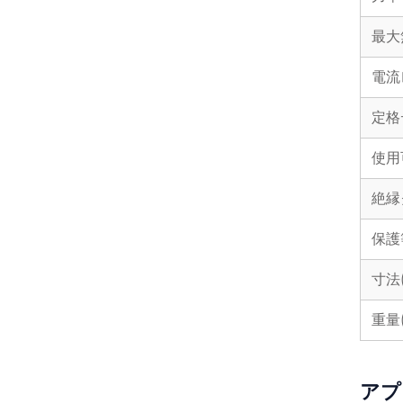
最大
電流
定格
使用
絶縁
保護
寸法
重量(
アプ