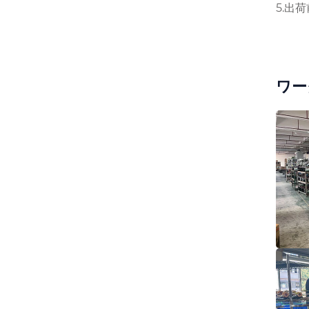
5.出
ワー