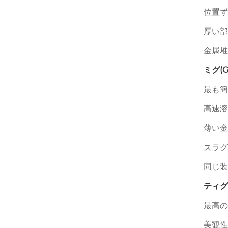
位置ず
厚い部
金属堆
ミグ(
最も簡
高速溶
薄い金
スラグ
同じ装
ティグ
最高の
美観性