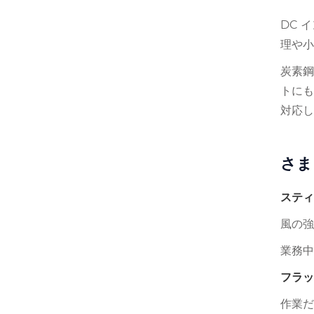
DC 
理や小
炭素鋼
トにも
対応し
さま
スティ
風の強
業務中
フラッ
作業だ