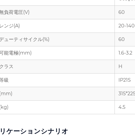
無負荷電圧(V)
60
レンジ(A)
20-140
デューティサイクル(%)
60
可能電極(mm)
1.6-3.2
クラス
H
等級
IP21S
(mm)
315*22
kg)
4.5
リケーションシナリオ