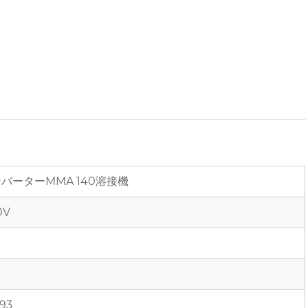
バーターMMA 140溶接機
0V
93