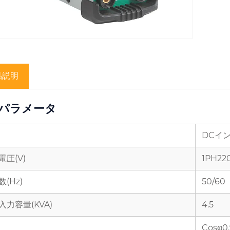
品説明
パラメータ
DCイン
電圧(V)
1PH22
(Hz)
50/60
入力容量(KVA)
4.5
Cosφ0.