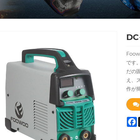
D
Foo
です。
だの
え、
作が
F