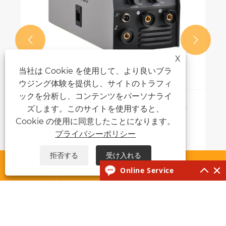


X
当社は Cookie を使用して、より良いブラ
ウジング体験を提供し、サイトのトラフィ
ックを分析し、コンテンツをパーソナライ
MIG MAG 溶接機は現代の金属製造をどの
ズします。このサイトを使用すると、
ように変革しますか?
Cookie の使用に同意したことになります。
プライバシーポリシー
もっと見る >>
拒否する
受け入れる




Online Service
私たちについて
製品