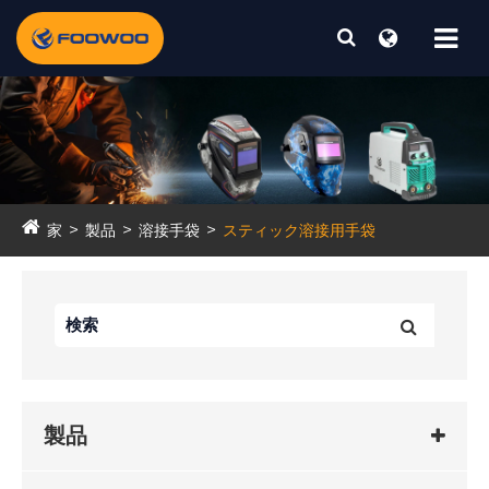
家
製品
溶接手袋
スティック溶接用手袋
製品