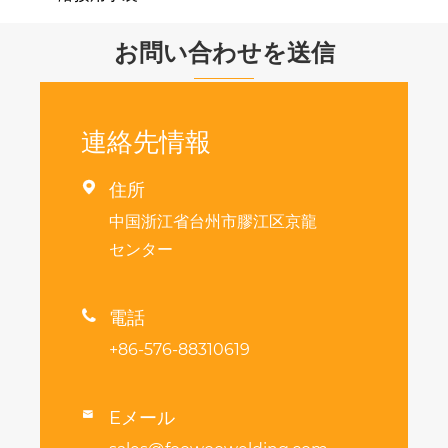
お問い合わせを送信
連絡先情報

住所
中国浙江省台州市膠江区京龍
センター

電話
+86-576-88310619
Eメール
