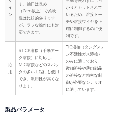
ザ
生地を使わずにしっ
す。袖口は長め
イ
かりとカットされて
（6cm以上）で柔軟
ン
いるため、溶接トー
性は比較的劣ります
チや溶接ワイヤを正
が、ラフな操作にも対
確に制御するのに便
応できます。
利です。
TIG溶接（タングステ
STICK溶接（手動アー
ン不活性ガス溶接）
ク溶接）に対応し、
のみに適しており、
応
MIG溶接などのスパッ
微細溶接や薄肉部品
用
タの多い工程にも使用
の溶接など精密な制
でき、汎用性が高くな
御が必要なシナリオ
ります。
に適しています。
製品パラメータ