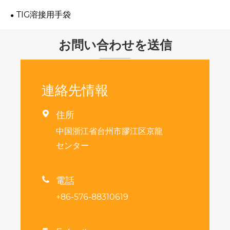
TIG溶接用手袋
お問い合わせを送信
連絡先情報

住所
中国浙江省台州市膠江区京龍
センター

電話
+86-576-88310619