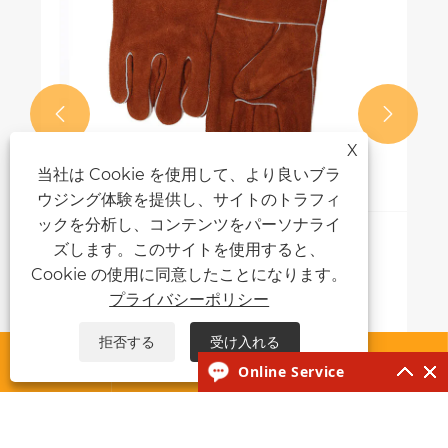


X
当社は Cookie を使用して、より良いブラ
ウジング体験を提供し、サイトのトラフィ
ックを分析し、コンテンツをパーソナライ
スティック溶接手袋はどのように安全性と
ズします。このサイトを使用すると、
パフォーマンスを向上させるのですか?
Cookie の使用に同意したことになります。
プライバシーポリシー
もっと見る >>
拒否する
受け入れる




Online Service
私たちについて