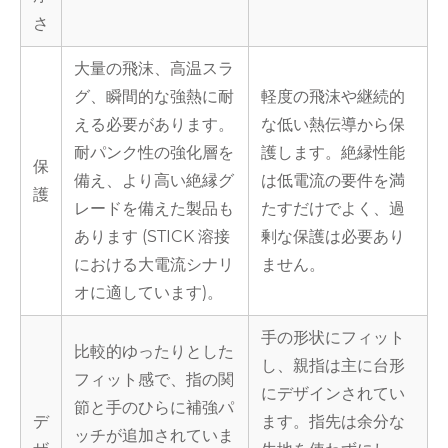
さ
大量の飛沫、高温スラ
グ、瞬間的な強熱に耐
軽度の飛沫や継続的
える必要があります。
な低い熱伝導から保
耐パンク性の強化層を
護します。絶縁性能
保
備え、より高い絶縁グ
は低電流の要件を満
護
レードを備えた製品も
たすだけでよく、過
あります (STICK 溶接
剰な保護は必要あり
における大電流シナリ
ません。
オに適しています)。
手の形状にフィット
比較的ゆったりとした
し、親指は主に台形
フィット感で、指の関
にデザインされてい
節と手のひらに補強パ
デ
ます。指先は余分な
ッチが追加されていま